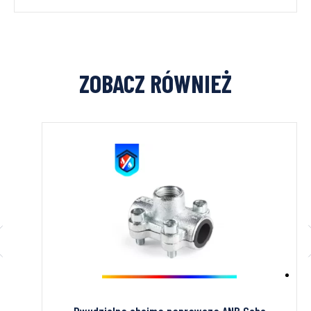
ZOBACZ RÓWNIEŻ
ny
Dwudzielna obejma naprawcza ANB Gebo