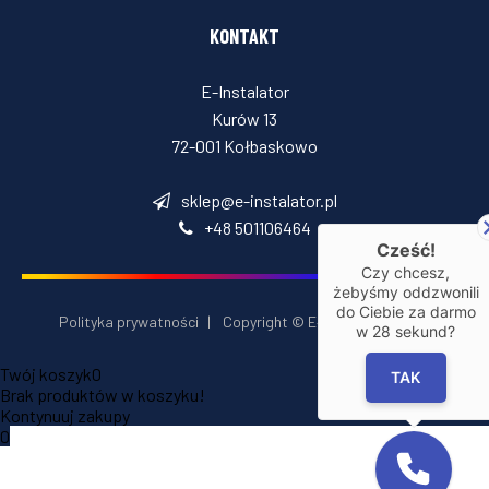
KONTAKT
E-Instalator
Kurów 13
72-001 Kołbaskowo
sklep@e-instalator.pl
+48 501106464
Cześć!
Czy chcesz,
żebyśmy oddzwonili
do Ciebie za darmo
Polityka prywatności
|
Copyright © E‑Installator 2026
w
28
sekund?
Twój koszyk
0
TAK
Brak produktów w koszyku!
Kontynuuj zakupy
0