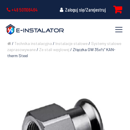
+48 501106464
Zaloguj się/Zarejestruj
/
Technika instalacyjna
/
Instalacje stalowe
/
Systemy stalowe
zaprasowywane
/
Ze stali węglowej
/ Złączka GW 35x½” KAN-
therm Steel