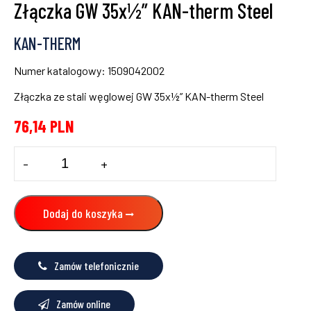
Złączka GW 35x½” KAN-therm Steel
KAN-THERM
Numer katalogowy: 1509042002
Złączka ze stali węglowej GW 35x½” KAN-therm Steel
76,14
PLN
ilość
-
+
Złączka
GW
35x½"
KAN-
Dodaj do koszyka
therm
Steel
Zamów telefonicznie
Zamów online