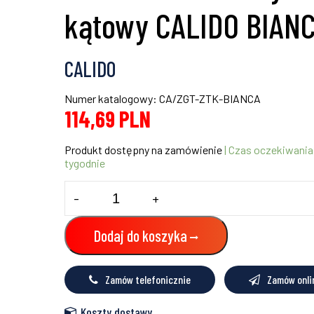
kątowy CALIDO BIAN
CALIDO
Numer katalogowy: CA/ZGT-ZTK-BIANCA
114,69
PLN
Produkt dostępny na zamówienie
| Czas oczekiwania
tygodnie
ilość
-
+
Zestaw
termostatyczny
kątowy
Dodaj do koszyka
CALIDO
BIANCA
Zamów telefonicznie
Zamów onli
Koszty dostawy