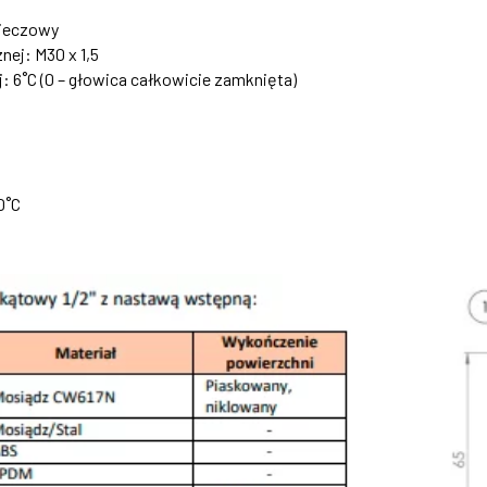
cieczowy
ej: M30 x 1,5
 6˚C (0 – głowica całkowicie zamknięta)
0˚C