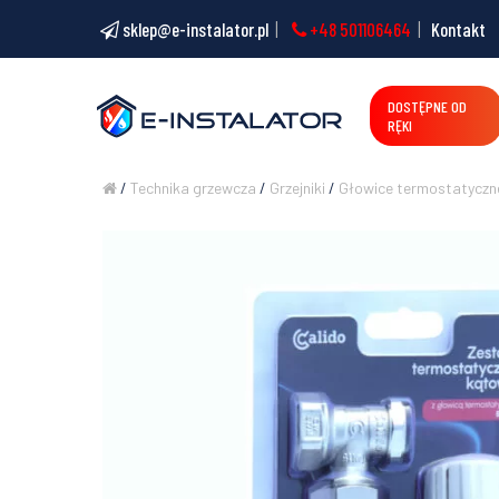
sklep@e-instalator.pl
+48 501106464
Kontakt
DOSTĘPNE OD
RĘKI
/
Technika grzewcza
/
Grzejniki
/
Głowice termostatyczne