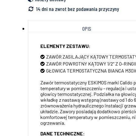
14 dni na zwrot bez podawania przyczyny
OPIS
ELEMENTY ZESTAWU:
ZAWÓR ZASILAJĄCY KĄTOWY TERMOSTATYC
ZAWÓR POWROTNY KĄTOWY 1/2″ Z O-RING
GŁOWICA TERMOSTATYCZNA BIANCA M30X
Zawór termostatyczny ESKIMOS marki Calido pr
temperatury w pomieszczeniu – regulacja i u
głowicy termostatycznej. Podziałka na głowic
wkładkę z nastawą wstępną (nastawy od 1 do 6,
zrównoważenia hydraulicznego instalacji grz
układzie. Zawory posiadają dodatkowo pierście
komfortowej temperatury w pomieszczeniu, ni
ogrzewania.
DANE TECHNICZNE: