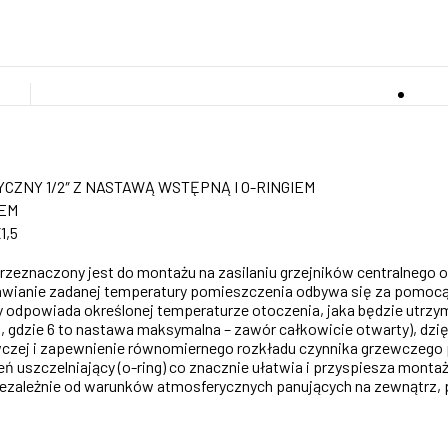
ZNY 1/2″ Z NASTAWĄ WSTĘPNĄ I O-RINGIEM
IEM
1,5
zeznaczony jest do montażu na zasilaniu grzejników centralnego
stawianie zadanej temperatury pomieszczenia odbywa się za pomo
y odpowiada określonej temperaturze otoczenia, jaka będzie utr
 gdzie 6 to nastawa maksymalna – zawór całkowicie otwarty), dzię
ewczej i zapewnienie równomiernego rozkładu czynnika grzewczeg
ń uszczelniający (o-ring) co znacznie ułatwia i przyspiesza montaż
ezależnie od warunków atmosferycznych panujących na zewnątrz,