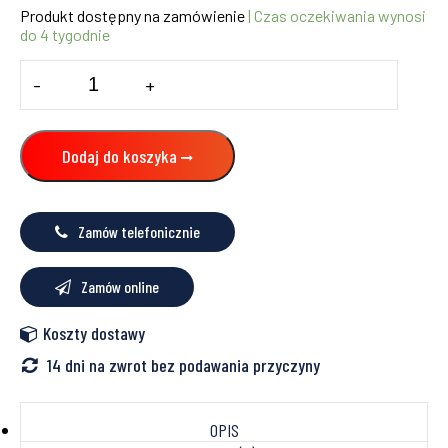
Produkt dostępny na zamówienie
| Czas oczekiwania wynosi
do 4 tygodnie
ilość
-
+
ZESTAW
PRZYŁĄCZENIOWY
PAW-
ADC-
Dodaj do koszyka
PREKIT-
1
PANASONIC
Zamów telefonicznie
Zamów online
Koszty dostawy
14 dni na zwrot bez podawania przyczyny
OPIS