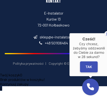
KONTAKT
E-Instalator
Kurów 13
72-001 Kołbaskowo
sklep@e-instalator.pl
Cześć!
+48 501106464
Czy chcesz,
żebyśmy oddzwonili
do Ciebie za darmo
w
28
sekund?
Polityka prywatności
|
Copyright © E‑Installator 2026
TAK
Twój koszyk
0
Brak produktów w koszyku!
Kontynuuj zakupy
0