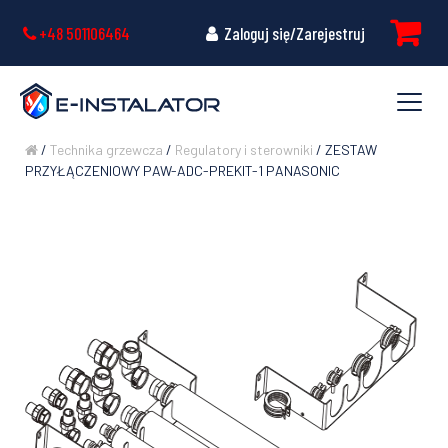
+48 501106464
Zaloguj się/Zarejestruj
/
Technika grzewcza
/
Regulatory i sterowniki
/ ZESTAW
PRZYŁĄCZENIOWY PAW-ADC-PREKIT-1 PANASONIC