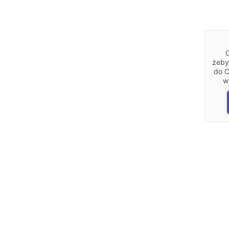
żeby
do C