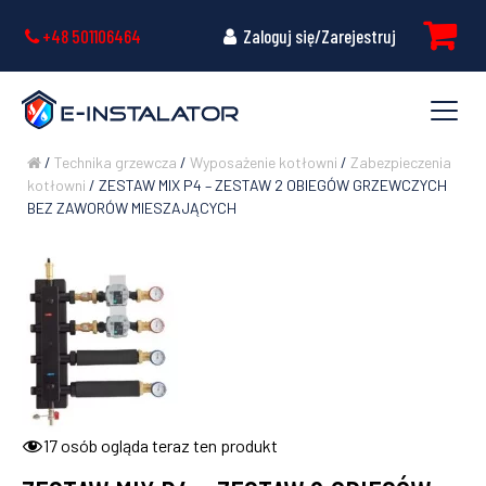
+48 501106464
Zaloguj się/Zarejestruj
/
Technika grzewcza
/
Wyposażenie kotłowni
/
Zabezpieczenia
kotłowni
/ ZESTAW MIX P4 – ZESTAW 2 OBIEGÓW GRZEWCZYCH
BEZ ZAWORÓW MIESZAJĄCYCH
17
osób ogląda teraz ten produkt