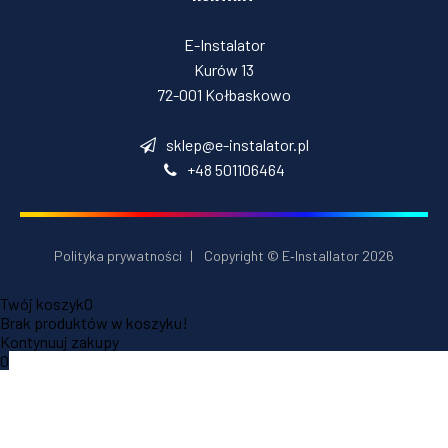
E-Instalator
Kurów 13
72-001 Kołbaskowo
sklep@e-instalator.pl
+48 501106464
Polityka prywatności
|
Copyright © E‑Installator 2026
Twój koszyk
0
Brak produktów w koszyku!
Kontynuuj zakupy
0