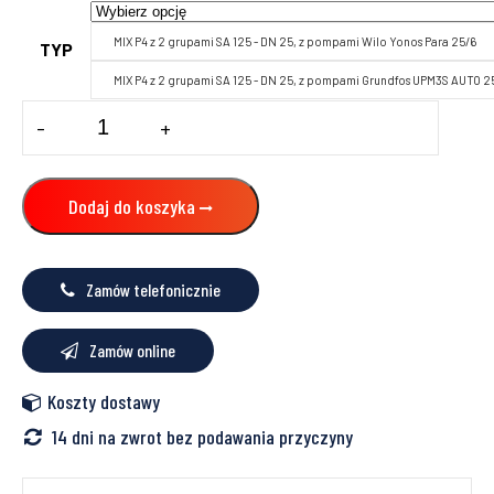
MIX P4 z 2 grupami SA 125 - DN 25, z pompami Wilo Yonos Para 25/6
TYP
MIX P4 z 2 grupami SA 125 - DN 25, z pompami Grundfos UPM3S AUTO 25
ilość
-
+
ZESTAW
MIX
P4
-
Dodaj do koszyka
ZESTAW
2
OBIEGÓW
GRZEWCZYCH
Zamów telefonicznie
BEZ
ZAWORÓW
MIESZAJĄCYCH
Zamów online
Koszty dostawy
14 dni na zwrot bez podawania przyczyny