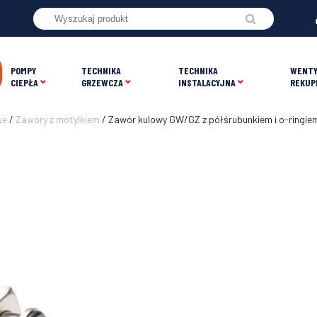
POMPY
TECHNIKA
TECHNIKA
WENTY
CIEPŁA
GRZEWCZA
INSTALACYJNA
REKUP
we
/
Zawory z motylkiem
/ Zawór kulowy GW/GZ z półśrubunkiem i o-ringie