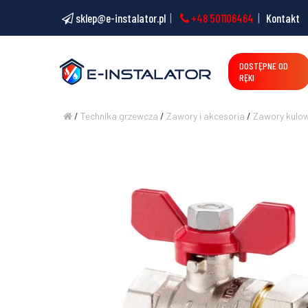
sklep@e-instalator.pl
+48 501106464
Kontakt
DOSTĘPNE OD
RĘKI
/
Technika grzewcza
/
Zawory i akcesoria
/
Zawory kulo