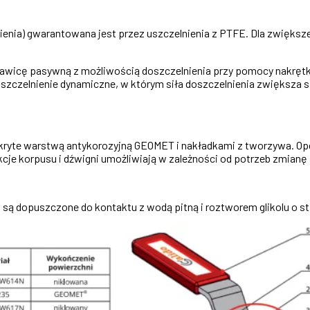
pienia) gwarantowana jest przez uszczelnienia z PTFE. Dla zwięks
dławicę pasywną z możliwością doszczelnienia przy pomocy nakrętk
zczelnienie dynamiczne, w którym siła doszczelnienia zwiększa si
ryte warstwą antykorozyjną GEOMET i nakładkami z tworzywa. Opc
cje korpusu i dźwigni umożliwiają w zależności od potrzeb zmianę
 są dopuszczone do kontaktu z wodą pitną i roztworem glikolu o s