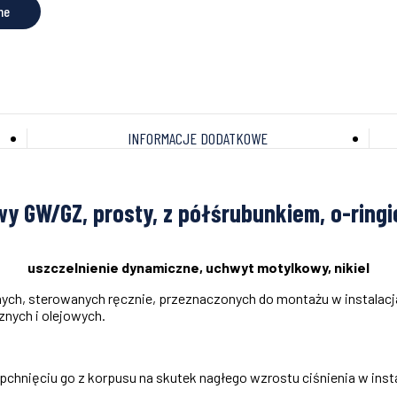
ne
INFORMACJE DODATKOWE
y GW/GZ, prosty, z półśrubunkiem, o-ring
uszczelnienie dynamiczne, uchwyt motylkowy, nikiel
ch, sterowanych ręcznie, przeznaczonych do montażu w instalacja
nych i olejowych.
chnięciu go z korpusu na skutek nagłego wzrostu ciśnienia w insta