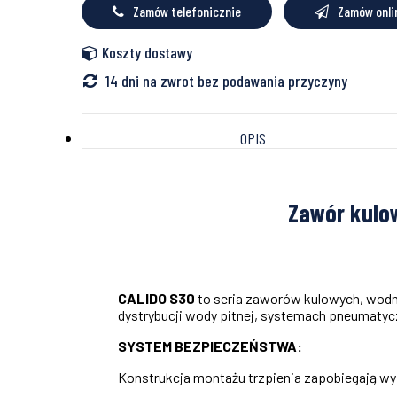
Zamów telefonicznie
Zamów onli
o-
ringiem
motyl
Koszty dostawy
14 dni na zwrot bez podawania przyczyny
OPIS
Zawór kulow
CALIDO S30
to seria zaworów kulowych, wodny
dystrybucji wody pitnej, systemach pneumatycz
SYSTEM BEZPIECZEŃSTWA:
Konstrukcja montażu trzpienia zapobiegają wyp