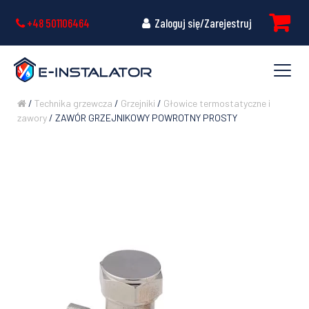
+48 501106464
Zaloguj się/Zarejestruj
/
Technika grzewcza
/
Grzejniki
/
Głowice termostatyczne i
zawory
/ ZAWÓR GRZEJNIKOWY POWROTNY PROSTY