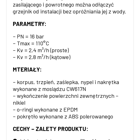
zasilającego i powrotnego można odłączyć
grzejnik od instalacji bez opróżniania jej z wody.
PARAMETRY:
– PN = 16 bar
– Tmax = 110°C
– Kv = 2,4 m³/h (proste)
– Kv = 2,8 m³/h (kątowe)
MTERIAŁY:
– korpus, trzpień, zaślepka, nypel i nakrętka
wykonane z mosiądzu CW617N
– wykończenie powierzchni zewnętrznych –
nikiel
– o-ringi wykonane z EPDM
– pokrętło wykonane z ABS polerowanego
CECHY – ZALETY PRODUKTU: