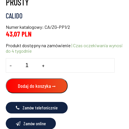
PROSTY
CALIDO
Numer katalogowy: CA/ZG-PP1/2
43,07
PLN
Produkt dostępny na zamówienie
| Czas oczekiwania wynosi
do 4 tygodnie
ilość
-
+
ZAWÓR
GRZEJNIKOWY
POWROTNY
PROSTY
Dodaj do koszyka
Zamów telefonicznie
Zamów online