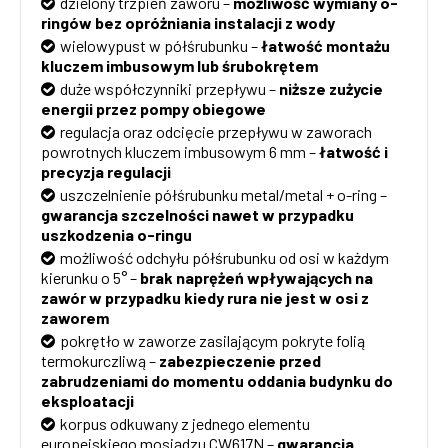
dzielony trzpień zaworu –
możliwość wymiany o-
ringów bez opróżniania instalacji z wody
wielowypust w półśrubunku –
łatwość montażu
kluczem imbusowym lub śrubokrętem
duże współczynniki przepływu –
niższe zużycie
energii przez pompy obiegowe
regulacja oraz odcięcie przepływu w zaworach
powrotnych kluczem imbusowym 6 mm –
łatwość i
precyzja regulacji
uszczelnienie półśrubunku metal/metal + o-ring –
gwarancja szczelności nawet w przypadku
uszkodzenia o-ringu
możliwość odchyłu półśrubunku od osi w każdym
kierunku o 5° –
brak naprężeń wpływających na
zawór w przypadku kiedy
rura nie jest w osi z
zaworem
pokrętło w zaworze zasilającym pokryte folią
termokurczliwą –
zabezpieczenie przed
zabrudzeniami do momentu oddania budynku do
eksploatacji
korpus odkuwany z jednego elementu
europejskiego mosiądzu CW617N –
gwarancja