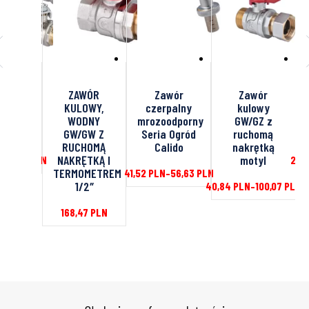
wór
ZAWÓR
Zawór
Zawór
owy
KULOWY,
czerpalny
kulowy
/GZ
WODNY
mrozoodporny
GW/GZ z
zka
GW/GW Z
Seria Ogród
ruchomą
RUCHOMĄ
Calido
nakrętką
NAKRĘTKĄ I
motyl
259,25
PLN
29,
TERMOMETREM
41,52
PLN
–
56,63
PLN
1/2″
40,84
PLN
–
100,07
PLN
168,47
PLN