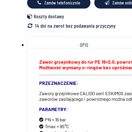
Zamów telefonicznie
Zamów onli
PEX/AL/PEX
Koszty dostawy
14 dni na zwrot bez podawania przyczyny
OPIS
Zawór grzejnikowy do rur PE 16×2,0, powrotn
Możliwość wymiany o-ringów bez opróżniani
PRZEZNACZENIE:
Zawory grzejnikowe CALIDO serii ESKIMOS zasila
zaworów zasilającego i powrotnego można odłącz
PARAMETRY:
PN = 16 bar
Tmax = 95°C