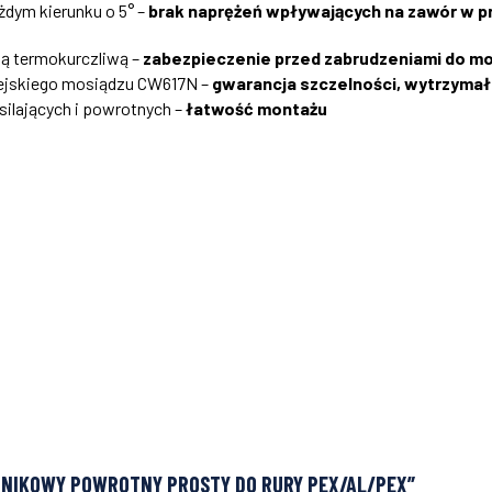
żdym kierunku o 5° –
brak naprężeń wpływających na zawór w p
ią termokurczliwą –
zabezpieczenie przed zabrudzeniami do m
pejskiego mosiądzu CW617N –
gwarancja szczelności, wytrzymał
lających i powrotnych –
łatwość montażu
EJNIKOWY POWROTNY PROSTY DO RURY PEX/AL/PEX”