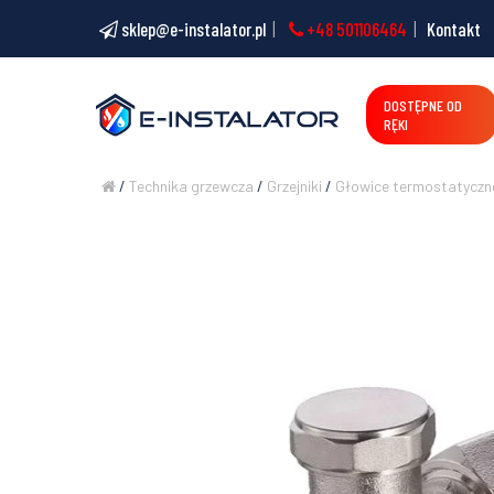
sklep@e-instalator.pl
+48 501106464
Kontakt
DOSTĘPNE OD
RĘKI
/
Technika grzewcza
/
Grzejniki
/
Głowice termostatyczne