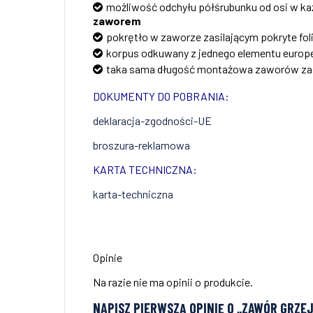
możliwość odchyłu półśrubunku od osi w ka
zaworem
pokrętło w zaworze zasilającym pokryte fol
korpus odkuwany z jednego elementu euro
taka sama długość montażowa zaworów zasi
DOKUMENTY DO POBRANIA:
deklaracja-zgodności-UE
broszura-reklamowa
KARTA TECHNICZNA:
karta-techniczna
Opinie
Na razie nie ma opinii o produkcie.
NAPISZ PIERWSZĄ OPINIĘ O „ZAWÓR GRZ