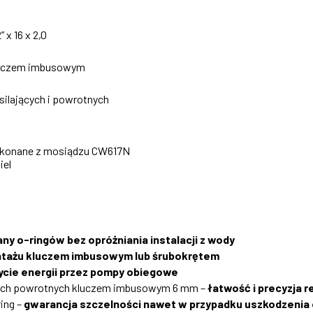
x 16 x 2,0
kluczem imbusowym
ilających i powrotnych
 wykonane z mosiądzu CW617N
iel
y o-ringów bez opróżniania instalacji z wody
tażu kluczem imbusowym lub śrubokrętem
życie energii przez pompy obiegowe
orach powrotnych kluczem imbusowym 6 mm –
łatwość i precyzja r
ing –
gwarancja szczelności nawet w przypadku uszkodzenia 