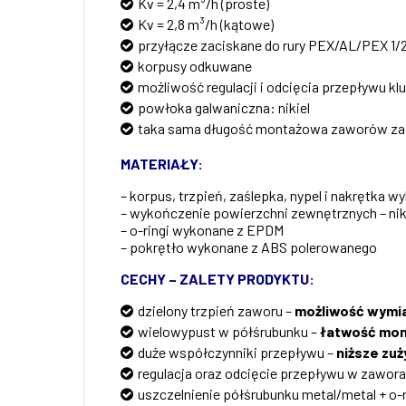
Kv = 2,4 m³/h (proste)
Kv = 2,8 m³/h (kątowe)
przyłącze zaciskane do rury PEX/AL/PEX 1/2” 
korpusy odkuwane
możliwość regulacji i odcięcia przepływu 
powłoka galwaniczna: nikiel
taka sama długość montażowa zaworów zas
MATERIAŁY:
– korpus, trzpień, zaślepka, nypel i nakrętka
– wykończenie powierzchni zewnętrznych – nik
– o-ringi wykonane z EPDM
– pokrętło wykonane z ABS polerowanego
CECHY – ZALETY PRODYKTU:
dzielony trzpień zaworu –
możliwość wymian
wielowypust w półśrubunku –
łatwość mon
duże współczynniki przepływu –
niższe zu
regulacja oraz odcięcie przepływu w zaw
uszczelnienie półśrubunku metal/metal + o-r