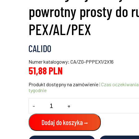
powrotny prosty do r
PEX/AL/PEX
CALIDO
Numer katalogowy: CA/ZG-PPPEX1/2X16
51,88
PLN
Produkt dostępny na zamówienie
| Czas oczekiwania
tygodnie
ilość
-
+
Zawór
grzejnikowy
powrotny
Dodaj do koszyka
prosty
do
rury