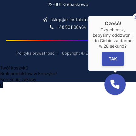
72-001 Kołbaskowo
sklep@e-instalator.pl
Cześć!
+48 501106464
Czy chcesz,
żebyśmy oddzwonili
do Ciebie za darmo
w
28
sekund?
Polityka prywatności
|
Copyright © E‑Installator 2026
TAK
Twój koszyk
0
Brak produktów w koszyku!
Kontynuuj zakupy
0