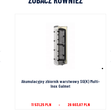
IOWY
Akumulacyjny zbiornik warstwowy SG(K) Multi-
Inox Galmet
11 531,25
PLN
–
26 603,67
PLN