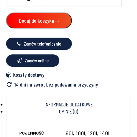
80l
SGW(L)P
DWUPŁASZCZOWY,
Dodaj do koszyka
EMALIOWANY,
PIANKA
POLOURETANOWA,
POZIOMY
Zamów telefonicznie
Zamów online
Koszty dostawy
14 dni na zwrot bez podawania przyczyny
INFORMACJE DODATKOWE
OPINIE (0)
80l, 100l, 120l, 140l
POJEMNOŚĆ