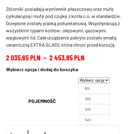
Zbiorniki posiadają wymiennik płaszczowy oraz mufę
cyrkulacyjną i mufę pod czujkę z kotła c.o. w standardzie.
Ocieplone zostały pianką poliuretanową. Współpracują z
wszystkimi typami kotłów: olejowymi, gazowymi,
węglowymi itd. Całe urządzenie pokryte zostało emalią
ceramiczną EXTRA GLASS, która chroni przed korozją.
2 035,65
PLN
–
2 453,85
PLN
80l
100l
POJEMNOŚĆ
120l
140l
ilość
-
+
WYMIENNIK