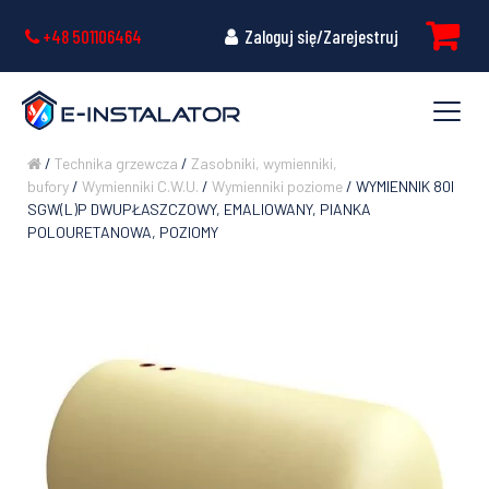
+48 501106464
Zaloguj się/Zarejestruj
/
Technika grzewcza
/
Zasobniki, wymienniki,
bufory
/
Wymienniki C.W.U.
/
Wymienniki poziome
/ WYMIENNIK 80l
SGW(L)P DWUPŁASZCZOWY, EMALIOWANY, PIANKA
POLOURETANOWA, POZIOMY