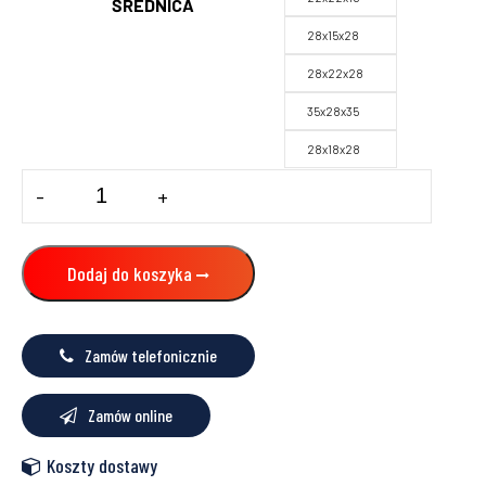
ŚREDNICA
28x15x28
28x22x28
35x28x35
28x18x28
ilość
-
+
Trójnik
redukcyjny
GAZ
Dodaj do koszyka
Zamów telefonicznie
Zamów online
Koszty dostawy