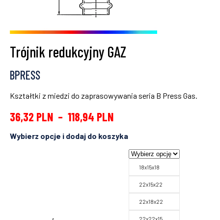
Trójnik redukcyjny GAZ
BPRESS
Kształtki z miedzi do zaprasowywania seria B Press Gas.
36,32
PLN
–
118,94
PLN
18x15x18
22x15x22
22x18x22
22x22x15