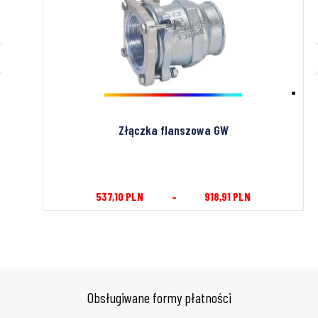
Złączka zaciskowa GW
43,38
PLN
–
156,68
PLN
Obsługiwane formy płatności