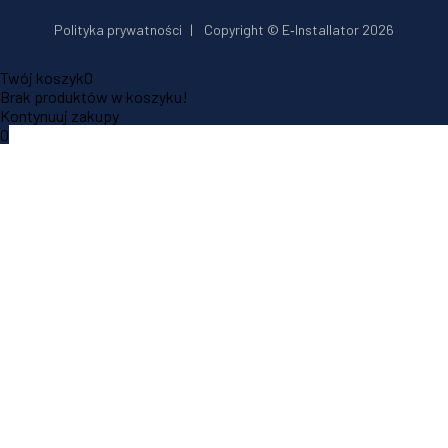
Polityka prywatności
|
Copyright © E‑Installator 2026
Twój koszyk
0
Brak produktów w koszyku!
Kontynuuj zakupy
0