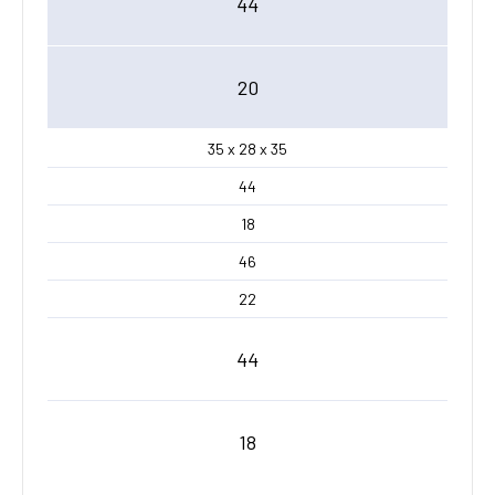
44
20
35 x 28 x 35
44
18
46
22
44
18