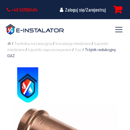
+48 501106464
Zaloguj się/Zarejestruj
/
Technika instalacyjna
/
Instalacje miedziane
/
Łączniki
miedziane
/
Łączniki zaprasowywane
/
Gaz
/ Trójnik redukcyjny
GAZ