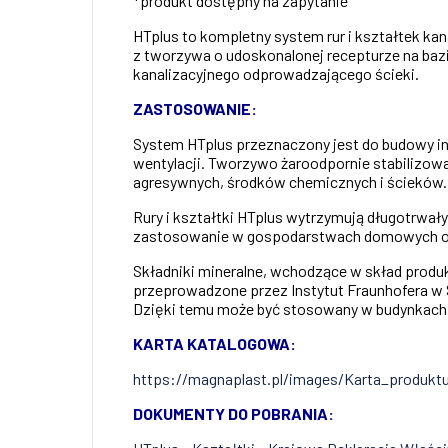
*produkt dostępny na zapytanie
HTplus to kompletny system rur i kształtek k
z tworzywa o udoskonalonej recepturze na baz
kanalizacyjnego odprowadzającego ścieki.
ZASTOSOWANIE:
System HTplus przeznaczony jest do budowy i
wentylacji. Tworzywo żaroodpornie stabilizowa
agresywnych, środków chemicznych i ścieków
Rury i kształtki HTplus wytrzymują długotrwał
zastosowanie w gospodarstwach domowych ora
Składniki mineralne, wchodzące w skład produ
przeprowadzone przez Instytut Fraunhofera w
Dzięki temu może być stosowany w budynkach,
KARTA KATALOGOWA:
https://magnaplast.pl/images/Karta_produkt
DOKUMENTY DO POBRANIA: