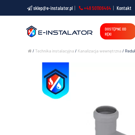
sklep@e-instalator.pl
+48 501106464
Kontakt
DOSTĘPNE OD
RĘKI
/
Technika instalacyjna
/
Kanalizacja wewnętrzna
/ Redu