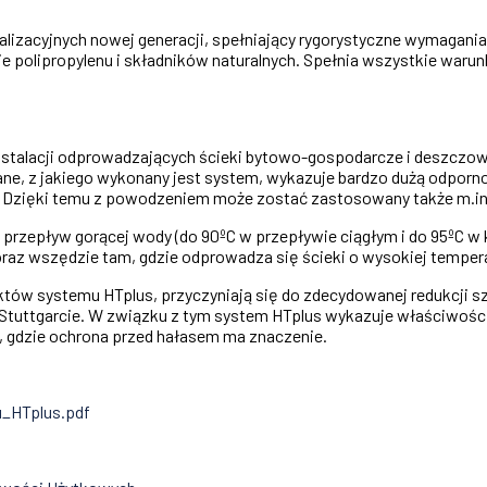
analizacyjnych nowej generacji, spełniający rygorystyczne wymag
ie polipropylenu i składników naturalnych. Spełnia wszystkie war
nstalacji odprowadzających ścieki bytowo-gospodarcze i deszczo
ne, z jakiego wykonany jest system, wykazuje bardzo dużą odporno
. Dzięki temu z powodzeniem może zostać zastosowany także m.in
y przepływ gorącej wody (do 90ºC w przepływie ciągłym i do 95ºC w 
z wszędzie tam, gdzie odprowadza się ścieki o wysokiej tempera
któw systemu HTplus, przyczyniają się do zdecydowanej redukcji s
 Stuttgarcie. W związku z tym system HTplus wykazuje właściwośc
 gdzie ochrona przed hałasem ma znaczenie.
u_HTplus.pdf