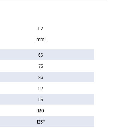
L2
[mm]
66
73
93
87
95
130
123*