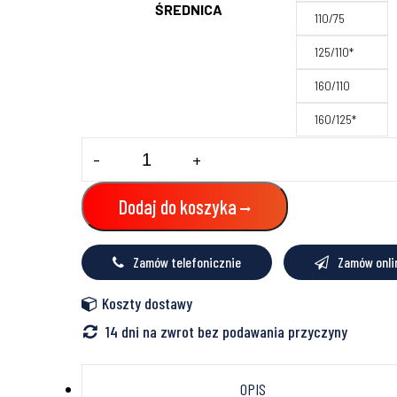
ŚREDNICA
110/75
125/110*
160/110
160/125*
ilość
-
+
Redukcja
Dodaj do koszyka
Zamów telefonicznie
Zamów onli
Koszty dostawy
14 dni na zwrot bez podawania przyczyny
OPIS