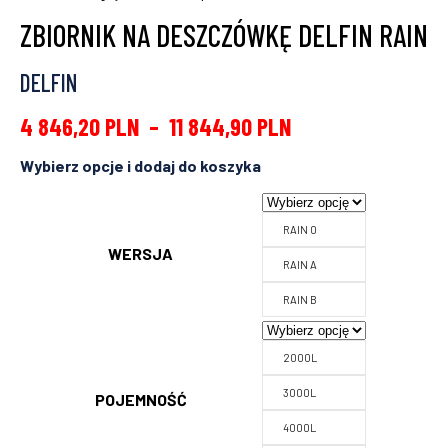
ZBIORNIK NA DESZCZÓWKĘ DELFIN RAIN
DELFIN
4 846,20
PLN
–
11 844,90
PLN
RAIN 0
WERSJA
RAIN A
RAIN B
2000L
3000L
POJEMNOŚĆ
4000L