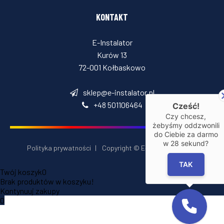
KONTAKT
E-Instalator
Kurów 13
72-001 Kołbaskowo
sklep@e-instalator.pl
+48 501106464
Cześć!
Czy chcesz,
żebyśmy oddzwonili
do Ciebie za darmo
w
28
sekund?
Polityka prywatności
|
Copyright © E‑Installator 2026
TAK
Twój koszyk
0
Brak produktów w koszyku!
Kontynuuj zakupy
0