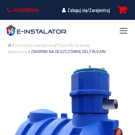
+48 501106464
Zaloguj się/Zarejestruj
/
Instalacje zewnętrzne
/
Zbiorniki na wodę
deszczową
/ ZBIORNIK NA DESZCZÓWKĘ DELFIN RAIN