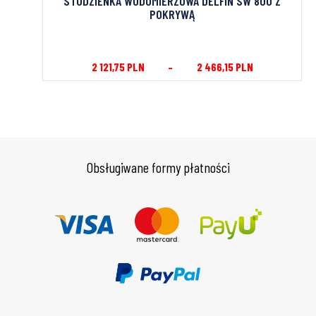
KRYWĄ
STUDZIENKA WODOMIERZOWA DELFIN SW 800 Z
POKRYWĄ
2 121,75
PLN
–
2 466,15
PLN
Obsługiwane formy płatności