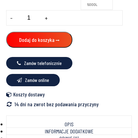
5000L
ilość
-
+
ZBIORNIK
NA
DESZCZÓWKĘ
DELFIN
Dodaj do koszyka
RAIN
Zamów telefonicznie
Zamów online
Koszty dostawy
14 dni na zwrot bez podawania przyczyny
OPIS
INFORMACJE DODATKOWE