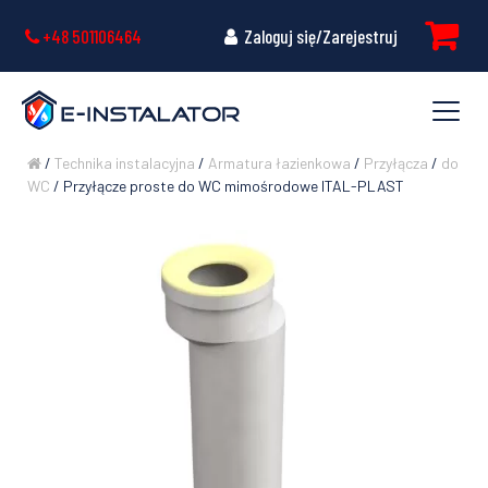
+48 501106464
Zaloguj się/Zarejestruj
/
Technika instalacyjna
/
Armatura łazienkowa
/
Przyłącza
/
do
WC
/ Przyłącze proste do WC mimośrodowe ITAL-PLAST