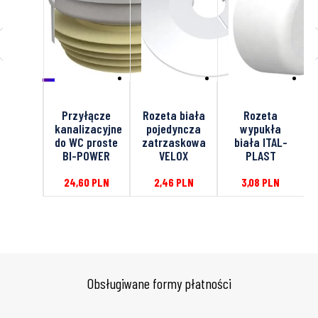
ano
Przyłącze
Rozeta biała
Rozeta
owane
kanalizacyjne
pojedyncza
wypukła
wne do
do WC proste
zatrzaskowa
biała ITAL-
C
BI-POWER
VELOX
PLAST
7
PLN
24,60
PLN
2,46
PLN
3,08
PLN
Obsługiwane formy płatności