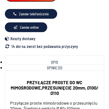
ITAL-
PLAST
Zamów telefonicznie
Zamów online
Koszty dostawy
14 dni na zwrot bez podawania przyczyny
OPIS
OPINIE (0)
PRZYŁĄCZE PROSTE DO WC
MIMOŚRODOWE,PRZESUNIĘCIE 20mm, Ø100/
Ø110
Przyłącze proste mimośrodowe o przesunięciu
20mm. Średnica wejścia Ø 80-100mm.