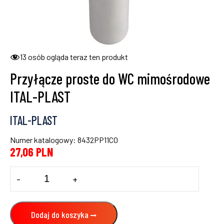
13
osób ogląda teraz ten produkt
Przyłącze proste do WC mimośrodowe
ITAL-PLAST
ITAL-PLAST
Numer katalogowy: 8432PP11C0
27,06
PLN
ilość
-
+
Przyłącze
proste
do
WC
Dodaj do koszyka
mimośrodowe