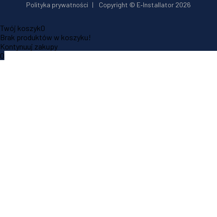
Polityka prywatności
|
Copyright © E‑Installator 2026
Twój koszyk
0
Brak produktów w koszyku!
Kontynuuj zakupy
0