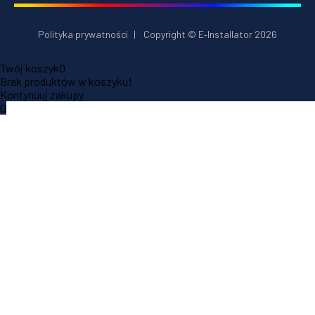
Polityka prywatności
|
Copyright © E‑Installator 2026
Twój koszyk
0
Brak produktów w koszyku!
Kontynuuj zakupy
0