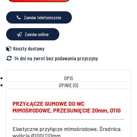
ITAL-
PLAST
Zamów telefonicznie
Zamów online
Koszty dostawy
14 dni na zwrot bez podawania przyczyny
OPIS
OPINIE (0)
PRZYŁĄCZE GUMOWE DO WC
MIMOŚRODOWE, PRZESUNIĘCIE 20mm, Ø110
Elastyczne przyłącze mimośrodowe. Średnica
wyjścia Ø100/110mm.