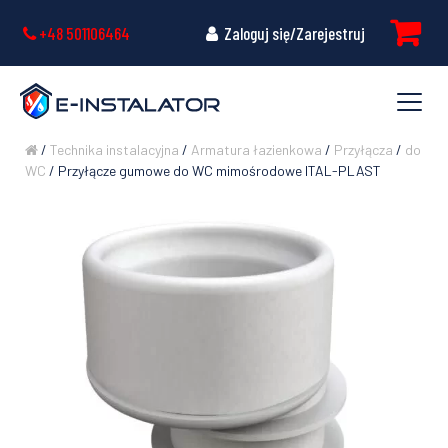
+48 501106464
Zaloguj się/Zarejestruj
/
Technika instalacyjna
/
Armatura łazienkowa
/
Przyłącza
/
do
WC
/ Przyłącze gumowe do WC mimośrodowe ITAL-PLAST