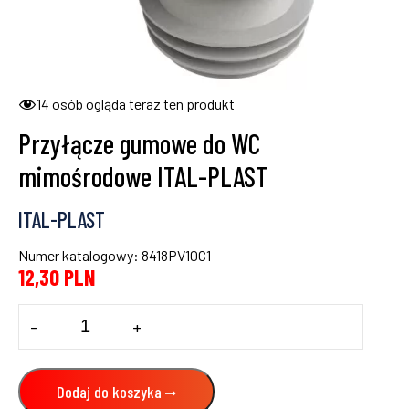
14
osób ogląda teraz ten produkt
Przyłącze gumowe do WC
mimośrodowe ITAL-PLAST
ITAL-PLAST
Numer katalogowy: 8418PV10C1
12,30
PLN
ilość
-
+
Przyłącze
gumowe
do
WC
Dodaj do koszyka
mimośrodowe