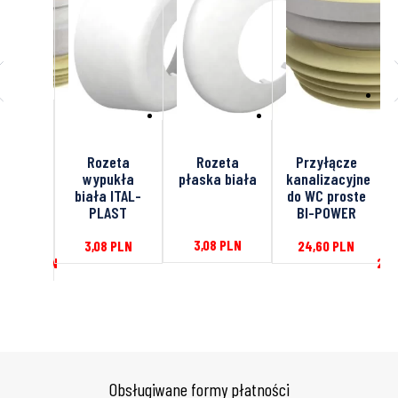
łącze
Rozeta
Rozeta
Przyłącze
zacyjne
wypukła
płaska biała
kanalizacyjne
C BI-
biała ITAL-
do WC proste
 ITAL-
PLAST
BI-POWER
AST
3,08
PLN
3,08
PLN
24,60
PLN
–
36,90
PLN
27,
Obsługiwane formy płatności