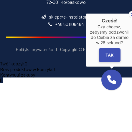
72-001 Kołbaskowo
sklep@e-instalator.pl
Cześć!
+48 501106464
Czy chcesz,
żebyśmy oddzwonili
do Ciebie za darmo
w
28
sekund?
Polityka prywatności
|
Copyright © E‑Installator 2026
TAK
Twój koszyk
0
Brak produktów w koszyku!
Kontynuuj zakupy
0