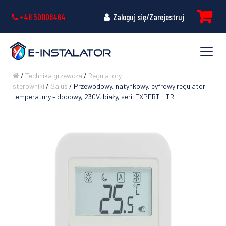
+48 501106464
Zaloguj się/Zarejestruj
/
Technika grzewcza
/
Regulatory i
sterowniki
/
Salus
/ Przewodowy, natynkowy, cyfrowy regulator
temperatury – dobowy, 230V, biały, serii EXPERT HTR