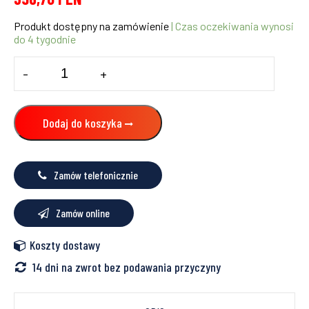
Produkt dostępny na zamówienie
| Czas oczekiwania wynosi
do 4 tygodnie
ilość
-
+
Przewodowy,
natynkowy,
cyfrowy
regulator
Dodaj do koszyka
temperatury
-
dobowy,
230V,
Zamów telefonicznie
biały,
serii
EXPERT
Zamów online
HTR
Koszty dostawy
14 dni na zwrot bez podawania przyczyny