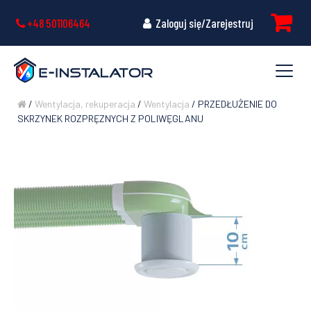
+48 501106464
Zaloguj się/Zarejestruj
/
Wentylacja, rekuperacja
/
Wentylacja
/ PRZEDŁUŻENIE DO
SKRZYNEK ROZPRĘZNYCH Z POLIWĘGLANU