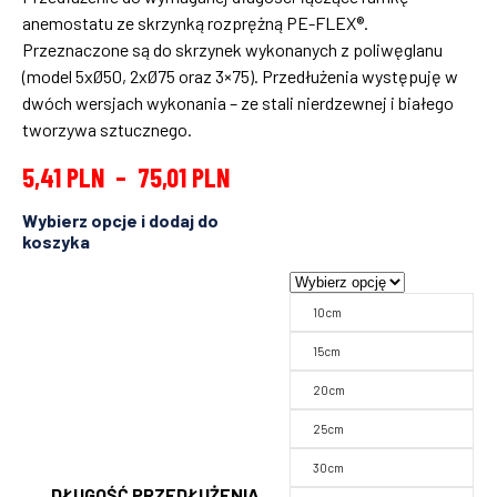
anemostatu ze skrzynką rozprężną PE-FLEX®.
Przeznaczone są do skrzynek wykonanych z poliwęglanu
(model 5xØ50, 2xØ75 oraz 3×75). Przedłużenia występuję w
dwóch wersjach wykonania – ze stali nierdzewnej i białego
tworzywa sztucznego.
5,41
PLN
–
75,01
PLN
10cm
15cm
20cm
25cm
30cm
DŁUGOŚĆ PRZEDŁUŻENIA