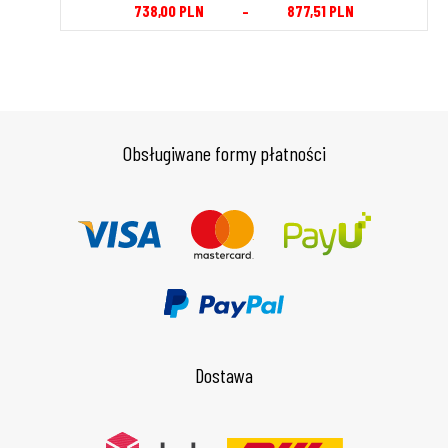
738,00
PLN
–
877,51
PLN
Obsługiwane formy płatności
Dostawa