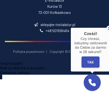
E-Instalator
Kurów 13
72-001 Kołbaskowo
sklep@e-instalator.pl
+48 501106464
Cześć!
Czy chcesz,
żebyśmy oddzwonili
do Ciebie za darmo
Polityka prywatności
|
Copyright © E‑Installator 2026
w
28
sekund?
TAK
Twój koszyk
0
Brak produktów w koszyku!
Kontynuuj zakupy
0