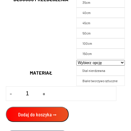
35cm
40cm
45cm
50cm
100cm
150cm
Stal nierdzewna
MATERIAŁ
Białe tworzywo sztuczne
ilość
-
+
PRZEDŁUŻENIE
DO
SKRZYNEK
ROZPRĘZNYCH
Dodaj do koszyka
Z
POLIWĘGLANU