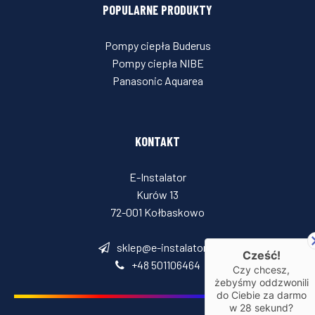
POPULARNE PRODUKTY
Pompy ciepła Buderus
Pompy ciepła NIBE
Panasonic Aquarea
KONTAKT
E-Instalator
Kurów 13
72-001 Kołbaskowo
sklep@e-instalator.pl
Cześć!
+48 501106464
Czy chcesz,
żebyśmy oddzwonili
do Ciebie za darmo
w
28
sekund?