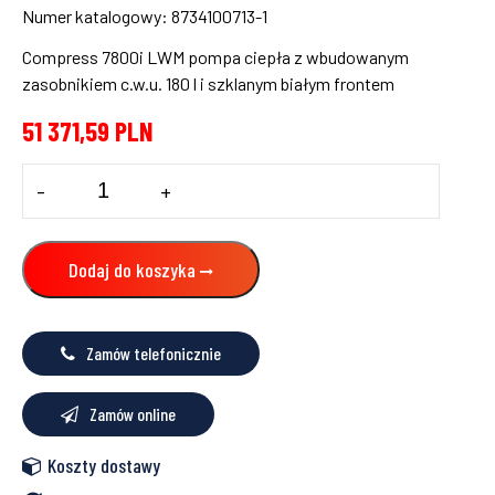
Numer katalogowy: 8734100713-1
Compress 7800i LWM pompa ciepła z wbudowanym
zasobnikiem c.w.u. 180 l i szklanym białym frontem
51 371,59
PLN
ilość
-
+
Gruntowa
pompa
ciepła
CS7800i
Dodaj do koszyka
LW
16
M
Bosch,
Zamów telefonicznie
8734100713-
1
Zamów online
Koszty dostawy