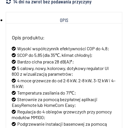
14 dni na zwrot bez podawania przyczyny
OPIS
Opis produktu:
Wysoki współczynnik efektywności COP do 4,8;
SCOP do 5,85 (dla 35℃, klimat chłodny);
Bardzo cicha praca 28 dB(A)*;
5 calowy, nowy, kolorowy, dotykowy regulator UI
800 z wizualizacją parametrów;
4 moce grzewcze do od 2-6 kW, 2-8 kW, 3-12 kW i 4-
15 kW;
Temperatura zasilania do 71℃;
Sterownie za pomocą bezpłatnej aplikacji
EasyRemote lub HomeCom Easy;
Regulacja do 4 obiegów grzewczych przy pomocy
modułów MM100;
Podgrzewanie instalacji basenowej za pomocą