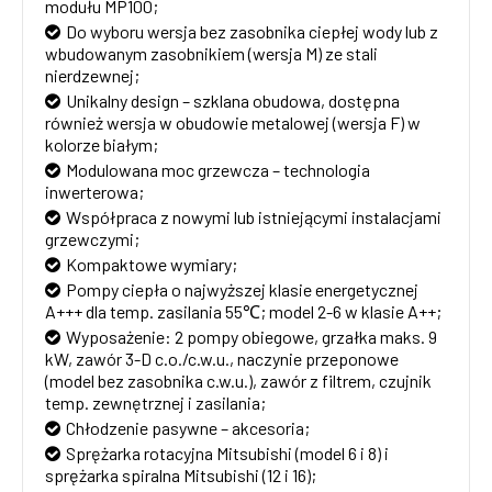
modułu MP100;
Do wyboru wersja bez zasobnika ciepłej wody lub z
wbudowanym zasobnikiem (wersja M) ze stali
nierdzewnej;
Unikalny design – szklana obudowa, dostępna
również wersja w obudowie metalowej (wersja F) w
kolorze białym;
Modulowana moc grzewcza – technologia
inwerterowa;
Współpraca z nowymi lub istniejącymi instalacjami
grzewczymi;
Kompaktowe wymiary;
Pompy ciepła o najwyższej klasie energetycznej
A+++ dla temp. zasilania 55℃; model 2-6 w klasie A++;
Wyposażenie: 2 pompy obiegowe, grzałka maks. 9
kW, zawór 3-D c.o./c.w.u., naczynie przeponowe
(model bez zasobnika c.w.u.), zawór z filtrem, czujnik
temp. zewnętrznej i zasilania;
Chłodzenie pasywne – akcesoria;
Sprężarka rotacyjna Mitsubishi (model 6 i 8) i
sprężarka spiralna Mitsubishi (12 i 16);