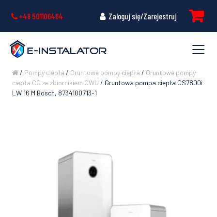
+48 501106464
Zaloguj się/Zarejestruj
/
Pompy ciepła
/
Gruntowe pompy ciepła
/
Gruntowe pompy
ciepła CO ze zbiornikiem CWU
/ Gruntowa pompa ciepła CS7800i
LW 16 M Bosch, 8734100713-1