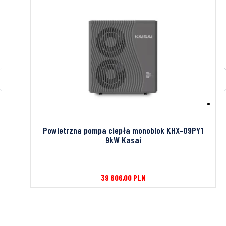
IBE
Powietrzna pompa ciepła monoblok KHX-09PY1
9kW Kasai
39 606,00
PLN