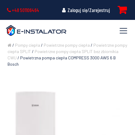
+48 501106464
Zaloguj się/Zarejestruj
/
Pompy ciepła
/
Powietrzne pompy ciepła
/
Powietrzne pompy
ciepła SPLIT
/
Powietrzne pompy ciepła SPLIT bez zbiornikia
CWU
/ Powietrzna pompa ciepła COMPRESS 3000 AWS 6 B
Bosch