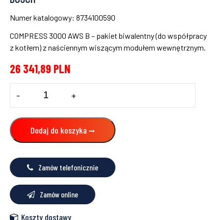
Numer katalogowy: 8734100590
COMPRESS 3000 AWS B – pakiet biwalentny (do współpracy
z kotłem) z naściennym wiszącym modułem wewnętrznym.
26 341,89
PLN
ilość
-
+
Powietrzna
pompa
ciepła
COMPRESS
Dodaj do koszyka
3000
AWS
6
B
Zamów telefonicznie
Bosch
Zamów online
Koszty dostawy