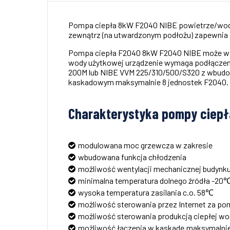
Pompa ciepła 8kW F2040 NIBE powietrze/woda
zewnątrz (na utwardzonym podłożu) zapewnia 
Pompa ciepła F2040 8kW F2040 NIBE może współp
wody użytkowej urządzenie wymaga podłączeni
200M lub NIBE VVM 225/310/500/S320 z wbudow
kaskadowym maksymalnie 8 jednostek F2040.
Charakterystyka pompy ciepł
modulowana moc grzewcza w zakresie
wbudowana funkcja chłodzenia
możliwość wentylacji mechanicznej budynku
minimalna temperatura dolnego źródła -20
wysoka temperatura zasilania c.o. 58℃
możliwość sterowania przez Internet za pom
możliwość sterowania produkcją ciepłej wo
możliwość łączenia w kaskadę maksymalnie