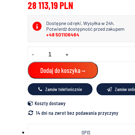
28 113,19
PLN
Dostępne od ręki. Wysyłka w 24h.
Potwierdź dostępność przed zakupem
+48 501106464
ilość
-
+
Powietrzna
pompa
ciepła
Dodaj do koszyka
8kW
F2040
NIBE
Zamów telefonicznie
Zamów onli
monoblok
-
jednostka
Koszty dostawy
zewnętrzna
14 dni na zwrot bez podawania przyczyny
OPIS