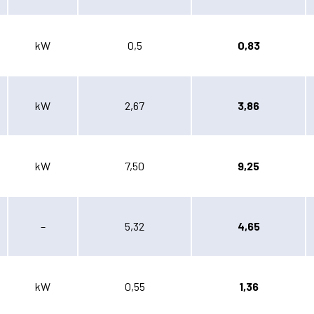
kW
0,5
0,83
kW
2,67
3,86
kW
7,50
9,25
–
5,32
4,65
kW
0,55
1,36