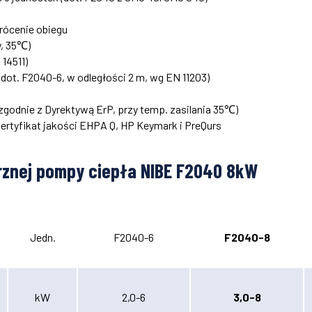
rócenie obiegu
y, 35℃)
14511)
dot. F2040-6, w odległości 2 m, wg EN 11203)
 zgodnie z Dyrektywą ErP, przy temp. zasilania 35℃)
ertyfikat jakości EHPA Q, HP Keymark i PreQurs
rznej pompy ciepła NIBE F2040 8kW
Jedn.
F2040-6
F2040-8
kW
2,0-6
3,0-8