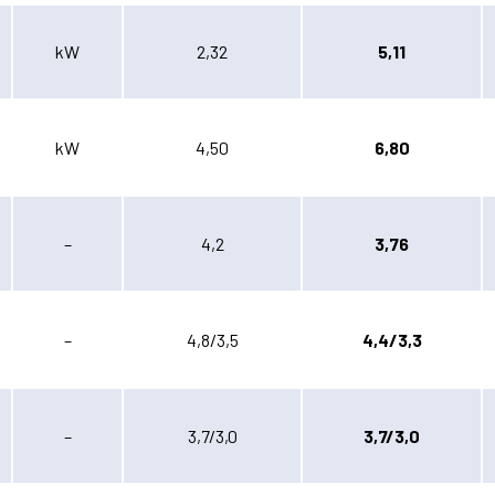
kW
2,32
5,11
kW
4,50
6,80
–
4,2
3,76
–
4,8/3,5
4,4/3,3
–
3,7/3,0
3,7/3,0