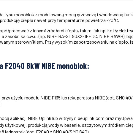
 typu monoblok z modulowaną mocą grzewczą i wbudowaną funkcj
produkcję ciepła nawet przy temperaturze powietrza -20°C.
racować z innymi źródłami ciepła, takimi jak np. kotły elektrycz
a zasobnika c.w.u. (np. NIBE BA-ST 90XX-1FEDC, NIBE BAWH), bą
anym sterownikiem. Przy wysokim zapotrzebowaniu na ciepło, is
a F2040 8kW NIBE monoblok:
 przy użyciu modułu NIBE F135 lub rekuperatora NIBE (dot. SMO 4
℃
ocą aplikacji NIBE Uplink lub witryny nibeuplink.com oraz myUpw
dy użytkowej, produkcją wody w basenie, szczytowym źródłem cie
 8 jednostek (dot. F2040 z SMO 40/SMO S40)