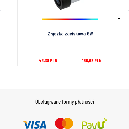
wa GW
Złączka zaciskowa GW
43,38
PLN
–
156,68
PLN
Obsługiwane formy płatności