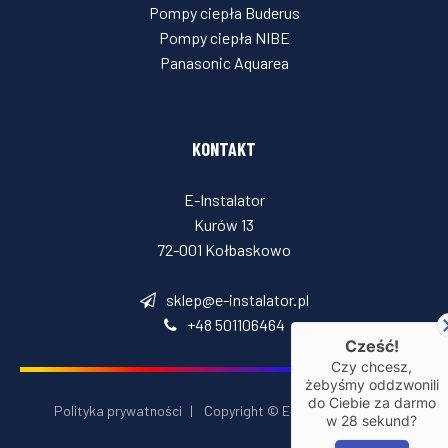
Pompy ciepła Buderus
Pompy ciepła NIBE
Panasonic Aquarea
KONTAKT
E-Instalator
Kurów 13
72-001 Kołbaskowo
sklep@e-instalator.pl
+48 501106464
Cześć!
Czy chcesz,
żebyśmy oddzwonili
do Ciebie za darmo
Polityka prywatności
|
Copyright © E‑Installator 2026
w
28
sekund?