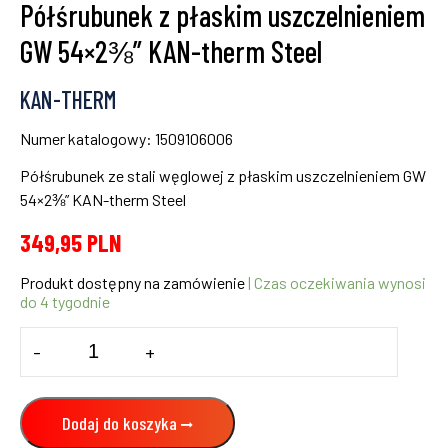
Półśrubunek z płaskim uszczelnieniem
GW 54×2⅜” KAN-therm Steel
KAN-THERM
Numer katalogowy: 1509106006
Półśrubunek ze stali węglowej z płaskim uszczelnieniem GW
54×2⅜” KAN-therm Steel
349,95
PLN
Produkt dostępny na zamówienie
| Czas oczekiwania wynosi
do 4 tygodnie
ilość
-
+
Półśrubunek
z
płaskim
uszczelnieniem
Dodaj do koszyka
GW