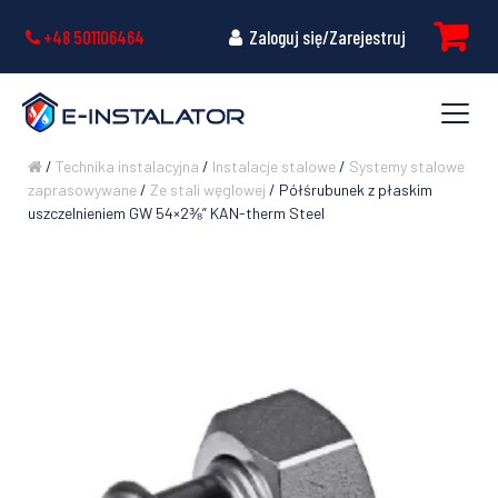
+48 501106464
Zaloguj się/Zarejestruj
/
Technika instalacyjna
/
Instalacje stalowe
/
Systemy stalowe
zaprasowywane
/
Ze stali węglowej
/ Półśrubunek z płaskim
uszczelnieniem GW 54×2⅜” KAN-therm Steel