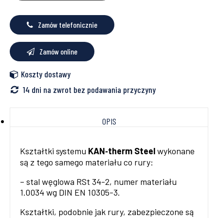
54x2⅜"
KAN-
therm
Zamów telefonicznie
Steel
Zamów online
Koszty dostawy
14 dni na zwrot bez podawania przyczyny
OPIS
Kształtki systemu
KAN‑therm Steel
wykonane
są z tego samego materiału co rury:
– stal węglowa RSt 34-2, numer materiału
1.0034 wg DIN EN 10305-3.
Kształtki, podobnie jak rury, zabezpieczone są