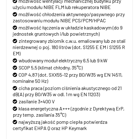
możliwość wentylacji mechanicznej budynku przy
użyciu modułu NIBE FLM lub rekuperatora NIBE
możliwość chłodzenia aktywnego/pasywnego przy
zastosowaniu modułu NIBE PCS/PCM/HPAC
możliwość łączenia w układzie kaskadowym (do 9
jednostek gruntowych i/lub powietrznych)
zintegrowany zbiornik c.w.u. emaliowany lub ze stali
nierdzewnej o poj. 180 litrów (dot. S1255 E EM i S1255 R
EM)
wbudowany moduł elektryczny 6,5 lub 9 kW
SCOP 5,5 (klimat chłodny, 35°C)
COP 4,87 (dot. SXX55-12 przy B0/W35 wg EN 14511,
nominalne 50 Hz)
cicha praca (poziom ciśnienia akustycznego od 21
dB(A) przy B0/W35 w odl. 1 m wg EN 11203)
zasilanie 3×400 V
klasa energetyczna A+++ (zgodnie z Dyrektywą ErP,
przy temp. zasilania 35°C)
najwyższą jakość pomp ciepła potwierdza
certyfikat EHPA Q oraz HP Keymark