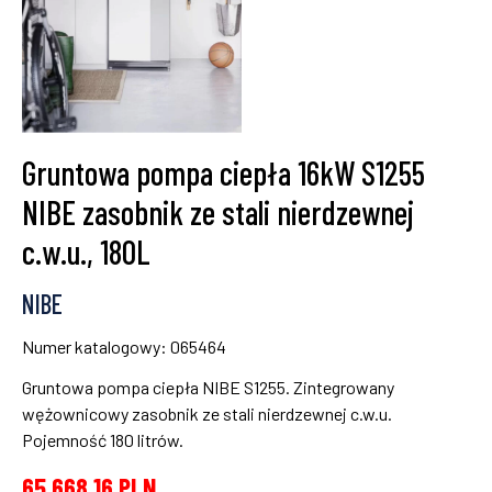
Gruntowa pompa ciepła 16kW S1255
NIBE zasobnik ze stali nierdzewnej
c.w.u., 180L
NIBE
Numer katalogowy: 065464
Gruntowa pompa ciepła NIBE S1255. Zintegrowany
wężownicowy zasobnik ze stali nierdzewnej c.w.u.
Pojemność 180 litrów.
65 668,16
PLN