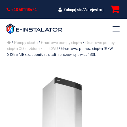
+48 501106464
Zaloguj się/Zarejestruj
/
Pompy ciepła
/
Gruntowe pompy ciepła
/
Gruntowe pompy
ciepła CO ze zbiornikiem CWU
/ Gruntowa pompa ciepła 16kW
S1255 NIBE zasobnik ze stali nierdzewnej c.w.u., 180L