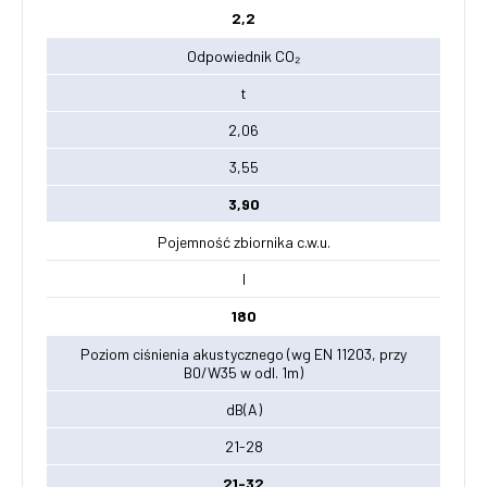
2,2
Odpowiednik CO₂
t
2,06
3,55
3,90
Pojemność zbiornika c.w.u.
l
180
Poziom ciśnienia akustycznego (wg EN 11203, przy
B0/W35 w odl. 1m)
dB(A)
21-28
21-32