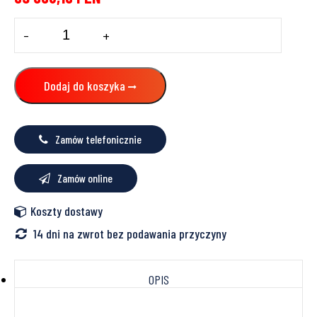
ilość
-
+
Gruntowa
pompa
ciepła
16kW
Dodaj do koszyka
S1255
NIBE
zasobnik
ze
Zamów telefonicznie
stali
nierdzewnej
c.w.u.,
Zamów online
180L
Koszty dostawy
14 dni na zwrot bez podawania przyczyny
OPIS