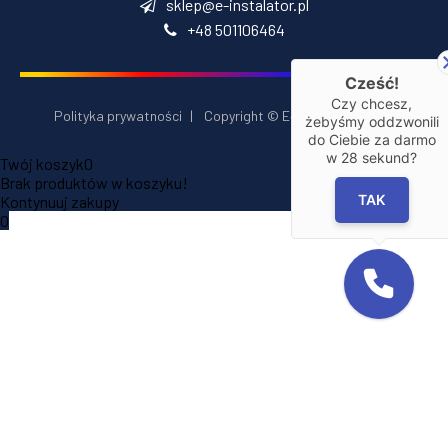
sklep@e-instalator.pl
+48 501106464
Cześć!
Czy chcesz,
Polityka prywatności
|
Copyright © E‑Installator 2026
żebyśmy oddzwonili
do Ciebie za darmo
w
28
sekund?
Twój koszyk
0
Brak produktów w koszyku!
TAK
Kontynuuj zakupy
0