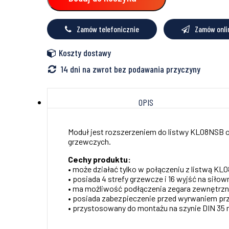
listwy
KL08NSB
(4
Zamów telefonicznie
Zamów onli
strefy),
230V
Koszty dostawy
14 dni na zwrot bez podawania przyczyny
OPIS
Moduł jest rozszerzeniem do listwy KL08NSB o
grzewczych.
Cechy produktu:
• może działać tylko w połączeniu z listwą K
• posiada 4 strefy grzewcze i 16 wyjść na siłow
• ma możliwość podłączenia zegara zewnętrz
• posiada zabezpieczenie przed wyrwaniem p
• przystosowany do montażu na szynie DIN 35