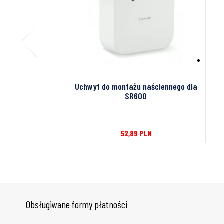
600MB+taśma 4
Uchwyt do montażu naściennego dla
sy 8 opk
SR600
62
PLN
52,89
PLN
Obsługiwane formy płatności