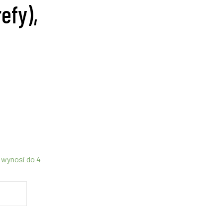
efy),
 wynosi do 4