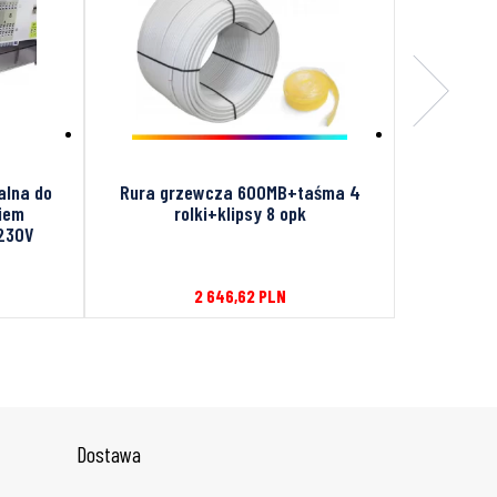
alna do
Rura grzewcza 600MB+taśma 4
Uchwyt do 
iem
rolki+klipsy 8 opk
 230V
2 646,62
PLN
Dostawa