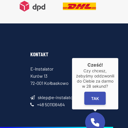
KONTAKT
Cześć!
E-Instalator
Czy chcesz,
Kurów 13
żebyśmy oddzwonili
do Ciebie za darmo
72-001 Kołbaskowo
w
28
sekund?
sklep@e-instalator.pl
TAK
+48 501106464