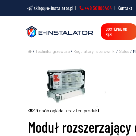
sklep@e-instalator.pl
+48 501106464
Kontakt
DOSTĘPNE OD
RĘKI
/
Technika grzewcza
/
Regulatory i sterowniki
/
Salus
/ M
19
osób ogląda teraz ten produkt
Moduł rozszerzający 