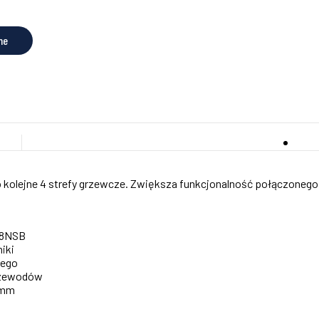
ne
 kolejne 4 strefy grzewcze. Zwiększa funkcjonalność połączonego 
L08NSB
niki
nego
rzewodów
 mm