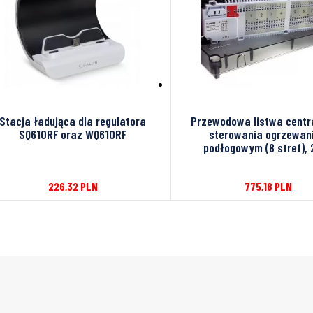
Stacja ładująca dla regulatora
Przewodowa listwa centr
SQ610RF oraz WQ610RF
sterowania ogrzewan
podłogowym (8 stref),
226,32
PLN
775,18
PLN