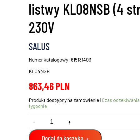
listwy KL08NSB (4 str
230V
SALUS
Numer katalogowy: 615131403
KL04NSB
863,46
PLN
Produkt dostępny na zamówienie
| Czas oczekiwania
tygodnie
ilość
-
+
Moduł
rozszerzający
dla
Dodaj do koszyka