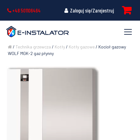
+48 501106464
Zaloguj się/Zarejestruj
/
Technika grzewcza
/
Kotły
/
Kotły gazowe
/ Kocioł gazowy
WOLF MGK-2 gaz płynny