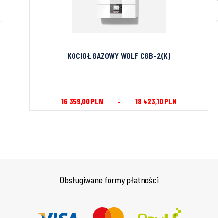
100
KOCIOŁ GAZOWY WOLF CGB-2(K)
16 359,00
PLN
–
18 423,10
PLN
Obsługiwane formy płatności