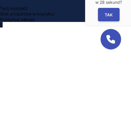
w
28
sekund?
Twój koszyk
0
Brak produktów w koszyku!
TAK
Kontynuuj zakupy
0