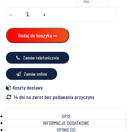
300
ilość
-
+
Kocioł
gazowy
WOLF
MGK-
Dodaj do koszyka
2
gaz
płynny
Zamów telefonicznie
Zamów online
Koszty dostawy
14 dni na zwrot bez podawania przyczyny
OPIS
INFORMACJE DODATKOWE
OPINIE (0)