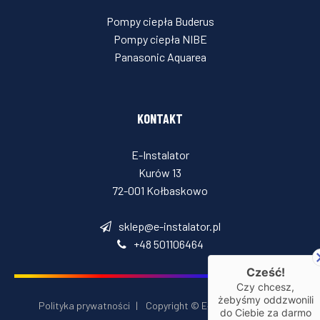
Pompy ciepła Buderus
Pompy ciepła NIBE
Panasonic Aquarea
KONTAKT
E-Instalator
Kurów 13
72-001 Kołbaskowo
sklep@e-instalator.pl
+48 501106464
Cześć!
Czy chcesz,
żebyśmy oddzwonili
Polityka prywatności
|
Copyright © E‑Installator 2026
do Ciebie za darmo