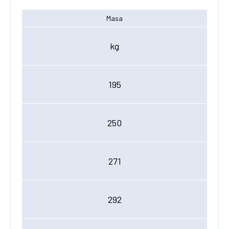
Masa
kg
195
250
271
292