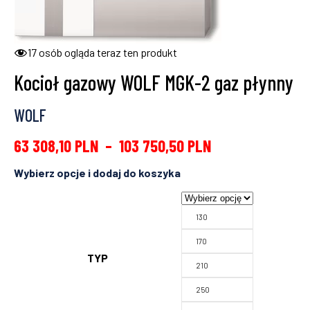
17
osób ogląda teraz ten produkt
Kocioł gazowy WOLF MGK-2 gaz płynny
WOLF
63 308,10
PLN
–
103 750,50
PLN
130
170
TYP
210
250