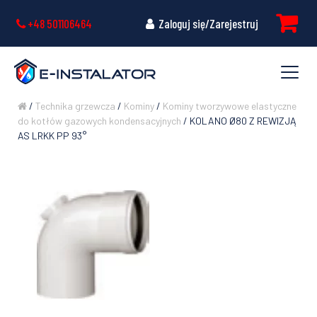
+48 501106464
Zaloguj się/Zarejestruj
/
Technika grzewcza
/
Kominy
/
Kominy tworzywowe elastyczne
do kotłów gazowych kondensacyjnych
/ KOLANO Ø80 Z REWIZJĄ
AS LRKK PP 93°