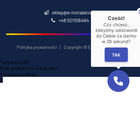
sklep@e-instalator.pl
Cześć!
+48 501106464
Czy chcesz,
żebyśmy oddzwonili
do Ciebie za darmo
w
28
sekund?
Polityka prywatności
|
Copyright © E‑Installator 2026
TAK
Twój koszyk
0
Brak produktów w koszyku!
Kontynuuj zakupy
0