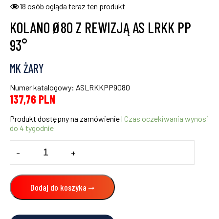
18
osób ogląda teraz ten produkt
KOLANO Ø80 Z REWIZJĄ AS LRKK PP
93°
MK ŻARY
Numer katalogowy: ASLRKKPP9080
137,76
PLN
Produkt dostępny na zamówienie
| Czas oczekiwania wynosi
do 4 tygodnie
ilość
-
+
KOLANO
Ø80
Z
REWIZJĄ
Dodaj do koszyka
AS
LRKK
PP