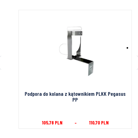
LI 93°
Podpora do kolana z kątownikiem PLKK Pegasus
PP
105,78
PLN
–
110,70
PLN