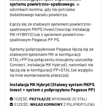
systemu powietrzno-spalinowego
, w
odcinkach komina, gdy nie potrzeba
dodatkowego kanału powietrza.
Łączy się ze stalowym systemem powietrzno-
spalinowym MKPS Invest (tworząc instalację
MK HYBRYD) lub z systemem powietrzno-
spalinowym Pegasus PP PS.
Systemy polipropylenowe Pegasus łączą się ze
stalowymi systemami MK w konfiguracji
STAL+PP (na połączeniu stosujemy uszczelkę
Connect, instalacja MK Hybryd), natomiast nie
łączą się w konfiguracji PP+STAL (ze względu
na inne wymiarowania płaszcza).
Instalacja MK Hybryd (Stalowy system MKPS
Invest + system z polipropylenu Pegasus PP)
1 CZĘŚĆ:
PRZYŁĄCZE
WYKONANE ZE STALI
2 CZĘŚĆ:
WKŁAD KOMINOWY
Z POLIPROPYLENU