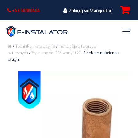
+48 501106464
Zaloguj się/Zarejestruj
/
Technika instalacyjna
/
Instalacje z tworzyw
sztucznych
/
Systemy do C/Z wody i C.O.
/ Kolano naścienne
długie