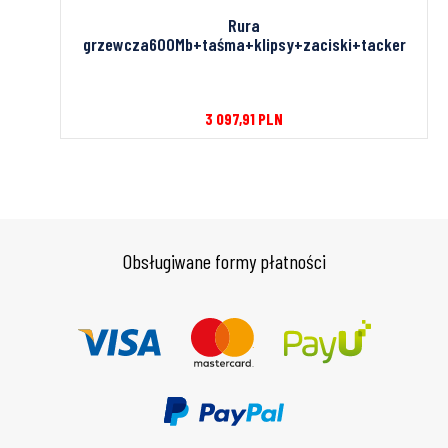
psy 8
Rura
grzewcza600Mb+taśma+klipsy+zaciski+tacker
3 097,91
PLN
Obsługiwane formy płatności