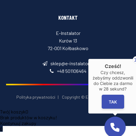
KONTAKT
E-Instalator
Kurów 13
72-001 Kołbaskowo
sklep@e-instalator.pl
Cześć!
+48 501106464
Czy chcesz,
żebyśmy oddzwonili
do Ciebie za darmo
w
28
sekund?
Polityka prywatności
|
Copyright © E‑Installator 2026
TAK
Twój koszyk
0
Brak produktów w koszyku!
Kontynuuj zakupy
0