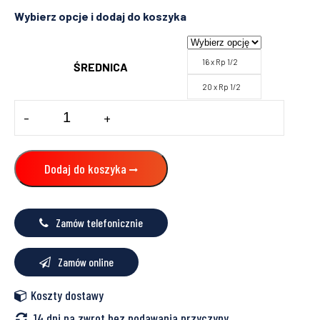
16 x Rp 1/2
ŚREDNICA
20 x Rp 1/2
ilość
-
+
Kolano
naścienne
długie
Dodaj do koszyka
Zamów telefonicznie
Zamów online
Koszty dostawy
14 dni na zwrot bez podawania przyczyny