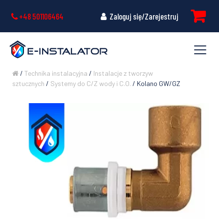
+48 501106464
Zaloguj się/Zarejestruj
/
Technika instalacyjna
/
Instalacje z tworzyw
sztucznych
/
Systemy do C/Z wody i C.O.
/ Kolano GW/GZ