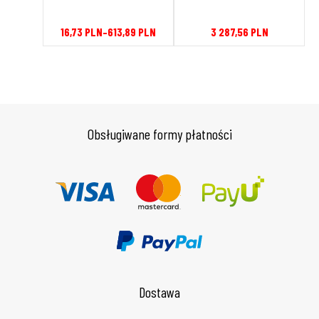
LN
16,73
PLN
–
613,89
PLN
3 287,56
PLN
Obsługiwane formy płatności
Dostawa