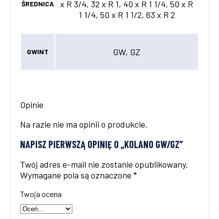
x R 3/4, 32 x R 1, 40 x R 1 1/4, 50 x R
ŚREDNICA
1 1/4, 50 x R 1 1/2, 63 x R 2
GW, GZ
GWINT
Opinie
Na razie nie ma opinii o produkcie.
NAPISZ PIERWSZĄ OPINIĘ O „KOLANO GW/GZ”
Twój adres e-mail nie zostanie opublikowany.
Wymagane pola są oznaczone
*
Twoja ocena