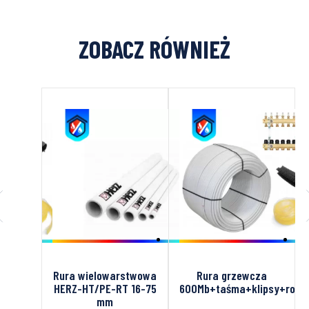
ZOBACZ RÓWNIEŻ
cza
Rura wielowarstwowa
Rura grzewcza
a 4
HERZ-HT/PE-RT 16-75
600Mb+taśma+klipsy+rozdz
8 opk
mm