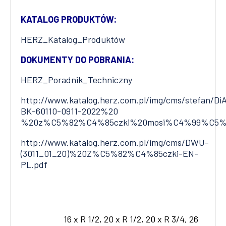
KATALOG PRODUKTÓW:
HERZ_Katalog_Produktów
DOKUMENTY DO POBRANIA:
HERZ_Poradnik_Techniczny
http://www.katalog.herz.com.pl/img/cms/stefan/Di
BK-60110-0911-2022%20
%20z%C5%82%C4%85czki%20mosi%C4%99%C5%BC
http://www.katalog.herz.com.pl/img/cms/DWU-
(3011_01_20)%20Z%C5%82%C4%85czki-EN-
PL.pdf
16 x R 1/2, 20 x R 1/2, 20 x R 3/4, 26