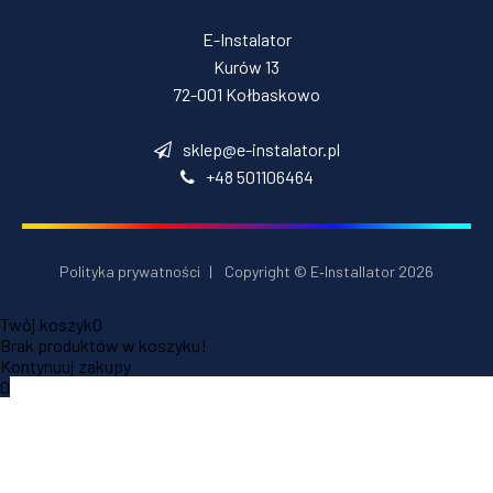
E-Instalator
Kurów 13
72-001 Kołbaskowo
sklep@e-instalator.pl
+48 501106464
Polityka prywatności
|
Copyright © E‑Installator 2026
Twój koszyk
0
Brak produktów w koszyku!
Kontynuuj zakupy
0