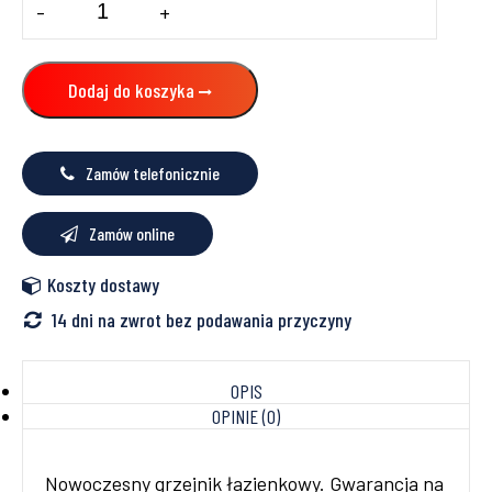
-
+
Grzejnik
łazienkowy
ONNLINE
PBV
Dodaj do koszyka
440x1410
535W
Zamów telefonicznie
Zamów online
Koszty dostawy
14 dni na zwrot bez podawania przyczyny
OPIS
OPINIE (0)
Nowoczesny grzejnik łazienkowy. Gwarancja na