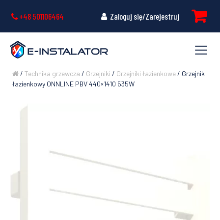
+48 501106464
Zaloguj się/Zarejestruj
/
Technika grzewcza
/
Grzejniki
/
Grzejniki łazienkowe
/ Grzejnik
łazienkowy ONNLINE PBV 440×1410 535W