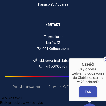
Panasonic Aquarea
KONTAKT
E-Instalator
Kurów 13
72-001 Kołbaskowo
sklep@e-instalator.pl
Cześć!
+48 501106464
Czy chcesz,
żebyśmy oddzwonili
do Ciebie za darmo
w
28
sekund?
Polityka prywatności
|
Copyright © E‑Installator 2026
TAK
Twój koszyk
0
Brak produktów w koszyku!