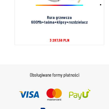
’’
Rura grzewcza
600Mb+taśma+klipsy+rozdzielacz
3 287,56
PLN
Obsługiwane formy płatności