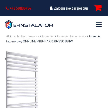
+48 501106464
Zaloguj się/Zarejestruj
/
Technika grzewcza
/
Grzejniki
/
Grzejniki łazienkowe
/ Grzejnik
łazienkowy ONNLINE PBD-MAX 630×990 891W