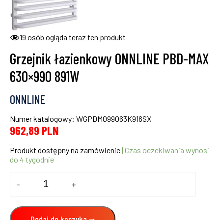
19
osób ogląda teraz ten produkt
Grzejnik łazienkowy ONNLINE PBD-MAX
630×990 891W
ONNLINE
Numer katalogowy: WGPDM099063K916SX
962,89
PLN
Produkt dostępny na zamówienie
| Czas oczekiwania wynosi
do 4 tygodnie
ilość
-
+
Grzejnik
łazienkowy
ONNLINE
PBD-
Dodaj do koszyka