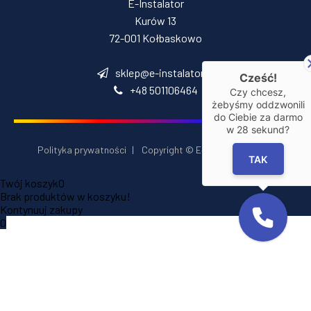
E-Instalator
Kurów 13
72-001 Kołbaskowo
sklep@e-instalator.pl
Cześć!
+48 501106464
Czy chcesz,
żebyśmy oddzwonili
do Ciebie za darmo
w
28
sekund?
Polityka prywatności
|
Copyright © E‑Installator 2026
TAK
Twój koszyk
0
Brak produktów w koszyku!
Kontynuuj zakupy
0