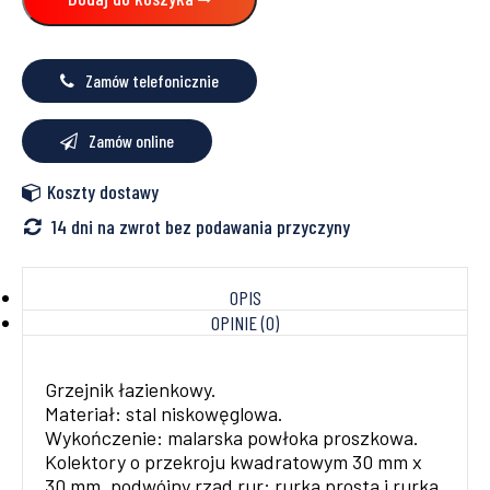
MAX
630x990
891W
Zamów telefonicznie
Zamów online
Koszty dostawy
14 dni na zwrot bez podawania przyczyny
OPIS
OPINIE (0)
Grzejnik łazienkowy.
Materiał: stal niskowęglowa.
Wykończenie: malarska powłoka proszkowa.
Kolektory o przekroju kwadratowym 30 mm x
30 mm, podwójny rząd rur: rurka prosta i rurka