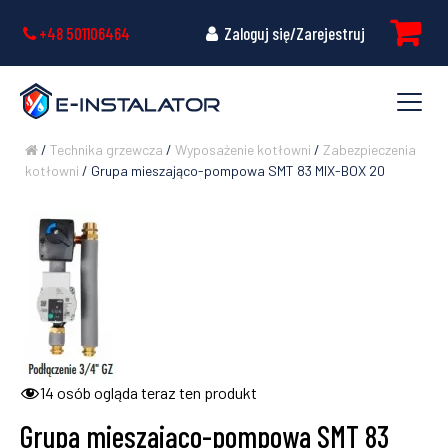
+48 501106464
Zaloguj się/Zarejestruj
/
Technika grzewcza
/
Wyposażenie kotłowni
/
Zabezpieczenia
kotłowni
/ Grupa mieszająco-pompowa SMT 83 MIX-BOX 20
14
osób ogląda teraz ten produkt
Grupa mieszająco-pompowa SMT 83