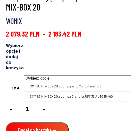
MIX-BOX 20
WOMIX
2 079,32
PLN
–
2 183,42
PLN
SMT 83 MIX-BOX 20 z pompą Wilo Yonos Para 15/6
TYP
SMT 83 MIX-BOX 20 z pompą Grundfos UPM3S AUTO 15 - 60
ilość
-
+
Grupa
mieszająco-
pompowa
SMT
Dodaj do koszyka