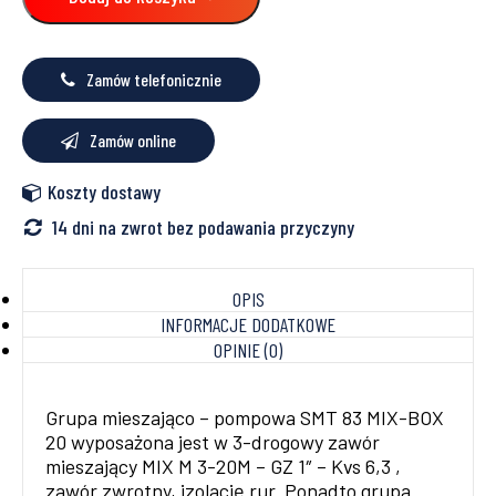
83
MIX-
BOX
20
Zamów telefonicznie
Zamów online
Koszty dostawy
14 dni na zwrot bez podawania przyczyny
OPIS
INFORMACJE DODATKOWE
OPINIE (0)
Grupa mieszająco – pompowa SMT 83 MIX-BOX
20 wyposażona jest w 3-drogowy zawór
mieszający MIX M 3-20M – GZ 1″ – Kvs 6,3 ,
zawór zwrotny, izolację rur. Ponadto grupa