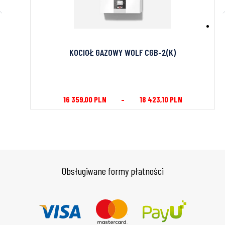
ny
KOCIOŁ GAZOWY WOLF CGB-2(K)
16 359,00
PLN
–
18 423,10
PLN
Obsługiwane formy płatności