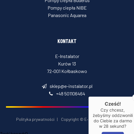
Pompy ciepła Buderus
Pompy ciepła NIBE
Panasonic Aquarea
KONTAKT
E-Instalator
Kurów 13
72-001 Kołbaskowo
sklep@e-instalator.pl
+48 501106464
Cześć!
Czy chcesz,
żebyśmy oddzwonili
Polityka prywatności
|
Copyright © E‑Installator 2026
do Ciebie za darmo
w
28
sekund?
Twój koszyk
0