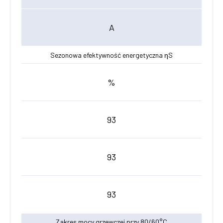
A
Sezonowa efektywność energetyczna ηS
%
93
93
93
Zakres mocy grzewczej przy 80/60°C