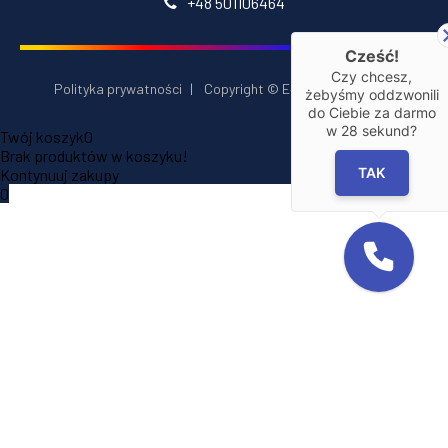
+48 501106464
Cześć!
Czy chcesz,
Polityka prywatności
|
Copyright © E‑Installator 2026
żebyśmy oddzwonili
do Ciebie za darmo
w
28
sekund?
Twój koszyk
0
Brak produktów w koszyku!
TAK
Kontynuuj zakupy
0