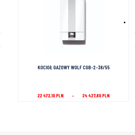
122i-
KOCIOŁ GAZOWY WOLF CGB-2-38/55
DERUS
22 472,10
PLN
–
24 427,80
PLN