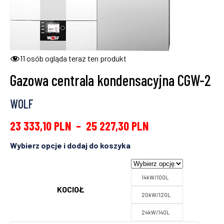
11
osób ogląda teraz ten produkt
Gazowa centrala kondensacyjna CGW-2
WOLF
23 333,10
PLN
–
25 227,30
PLN
14kW/100L
KOCIOŁ
20kW/120L
24kW/140L