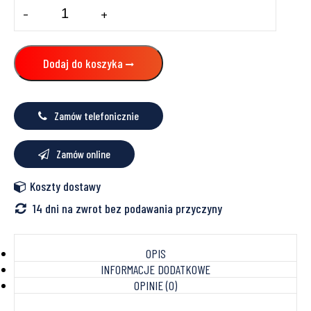
ilość
-
+
Gazowa
centrala
kondensacyjna
CGW-
Dodaj do koszyka
2
Zamów telefonicznie
Zamów online
Koszty dostawy
14 dni na zwrot bez podawania przyczyny
OPIS
INFORMACJE DODATKOWE
OPINIE (0)