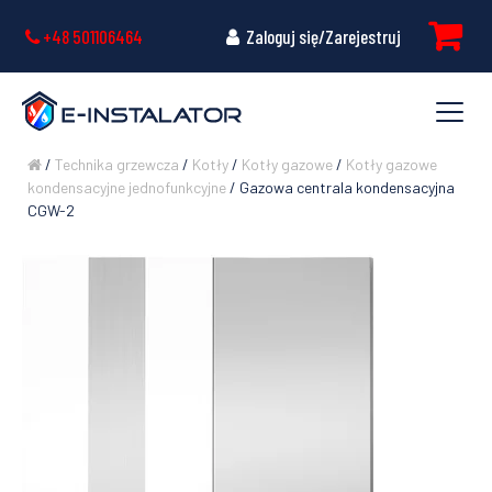
+48 501106464
Zaloguj się/Zarejestruj
/
Technika grzewcza
/
Kotły
/
Kotły gazowe
/
Kotły gazowe
kondensacyjne jednofunkcyjne
/ Gazowa centrala kondensacyjna
CGW-2