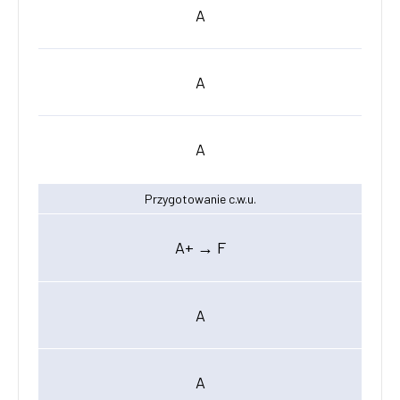
A
A
A
Przygotowanie c.w.u.
A+ → F
A
A