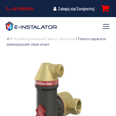
+48 501106464
Zaloguj się/Zarejestruj
/
Technika grzewcza
/
Zawory i akcesoria
/ Flamco separator
zanieczyszczeń clean smart