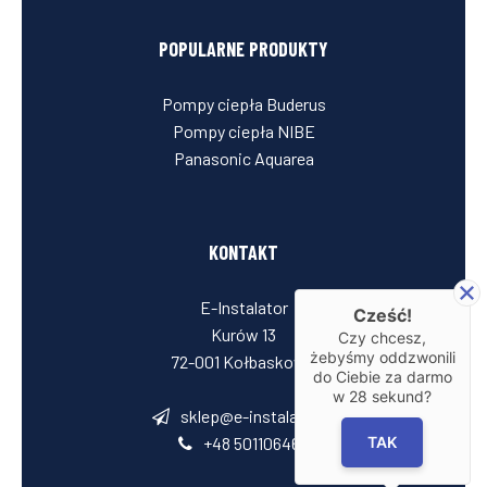
POPULARNE PRODUKTY
Pompy ciepła Buderus
Pompy ciepła NIBE
Panasonic Aquarea
KONTAKT
E-Instalator
Cześć!
Kurów 13
Czy chcesz,
żebyśmy oddzwonili
72-001 Kołbaskowo
do Ciebie za darmo
w
28
sekund?
sklep@e-instalator.pl
+48 501106464
TAK