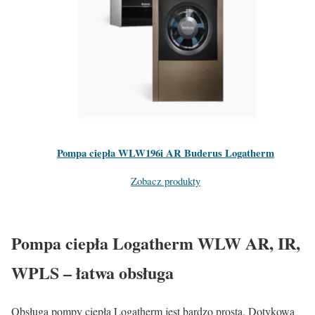
Pompa ciepła WLW196i AR Buderus Logatherm
Zobacz produkty
Pompa ciepła Logatherm WLW AR, IR,
WPLS – łatwa obsługa
Obsługa pompy ciepła Logatherm jest bardzo prosta. Dotykowa