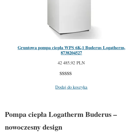
Gruntowa pompa ciepła WPS 6K-1 Buderus Logatherm,
8738204527
42 485,92
PLN
Oceniony
3
Dodaj do koszyka
2.33
na 5 na
podstawie
ocen
klientów
Pompa ciepła Logatherm Buderus –
nowoczesny design